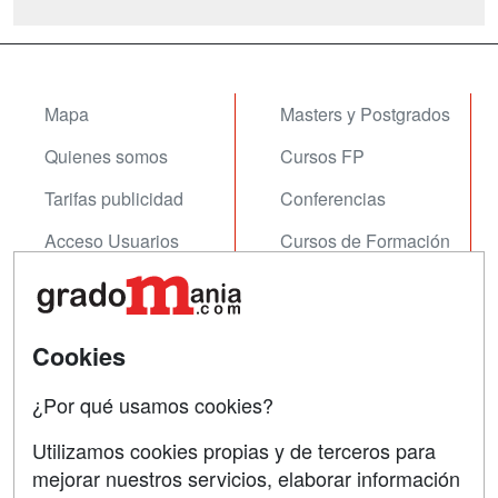
Mapa
Masters y Postgrados
Quienes somos
Cursos FP
Tarifas publicidad
Conferencias
Acceso Usuarios
Cursos de Formación
Acceso Centros
Oposiciones
SÍGUENOS EN:
Contactar
Cookies
Confidencialidad
¿Por qué usamos cookies?
Aviso legal
Utilizamos cookies propias y de terceros para
Copyleft
mejorar nuestros servicios, elaborar información