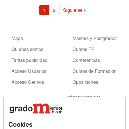
1
2
Siguiente >
Mapa
Masters y Postgrados
Quienes somos
Cursos FP
Tarifas publicidad
Conferencias
Acceso Usuarios
Cursos de Formación
Acceso Centros
Oposiciones
SÍGUENOS EN:
Contactar
Confidencialidad
Aviso legal
Cookies