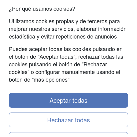
Copyleft
¿Por qué usamos cookies?
Utilizamos cookies propias y de terceros para
mejorar nuestros servicios, elaborar información
estadística y evitar repeticiones de anuncios
Grupo formazion:
Puedes aceptar todas las cookies pulsando en
el botón de "Aceptar todas", rechazar todas las
cookies pulsando el botón de "Rechazar
cookies" o configurar manualmente usando el
botón de "más opciones"
Aceptar todas
Copyright 2000-2026 Formazion Web, S.L. - Calle
Fermín Caballero, 62 - 28034 Madrid Tel: 91 533 70 78
Rechazar todas