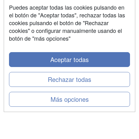
Aviso legal
Puedes aceptar todas las cookies pulsando en
Copyleft
el botón de "Aceptar todas", rechazar todas las
cookies pulsando el botón de "Rechazar
cookies" o configurar manualmente usando el
botón de "más opciones"
Grupo formazion:
Aceptar todas
Rechazar todas
Más opciones
Copyright 2000-2026 Formazion Web, S.L. - Calle
Fermín Caballero, 62 - 28034 Madrid Tel: 91 533 70 78