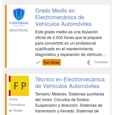
la integración de sistemas electrónicos
e informáticos cada vez más
Grado Medio en
avanzados, que controlan el
Electromecánica de
funcionamiento d...
Vehículos Automóviles
UNIVERSAE
Este grado medio es una titulación
oficial de 2.000 horas que te prepara
para convertirte en un profesional
cualificado en el mantenimiento,
diagnóstico y reparación de vehículos.
Te formarás en mecánica, sistemas
Consultar
San Gines
eléctricos y electrónicos, transmisión,
frenado y suspensión para incorporarte
a talleres, concesionarios, servicios
Técnico en Electromecánica
oficiales e industr...
de Vehículos Automóviles
Temario: Motores. Sistemas auxiliares
Ciclos
del motor. Circuitos de fluidos.
Formativos
Suspensión y dirección. Sistemas de
de Grado
transmisión y frenado. Sistemas de