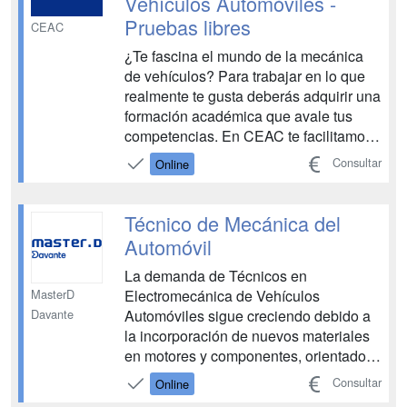
Vehículos Automóviles -
Pruebas libres
CEAC
¿Te fascina el mundo de la mecánica
de vehículos? Para trabajar en lo que
realmente te gusta deberás adquirir una
formación académica que avale tus
competencias. En CEAC te facilitamos
todas las herramientas para superar las
Consultar
Online
Pruebas Libres de la FP de Grado
Medio de Técnico en Electromecánica
de Vehículos Automóviles y acceder a
Técnico de Mecánica del
nuevas oportunidade...
Automóvil
La demanda de Técnicos en
MasterD
Electromecánica de Vehículos
Davante
Automóviles sigue creciendo debido a
la incorporación de nuevos materiales
en motores y componentes, orientados
a un consumo más eficiente y a una
Consultar
Online
menor contaminación. A esto se suma