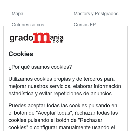
Mapa
Masters y Postgrados
Quienes somos
Cursos FP
Tarifas publicidad
Conferencias
Acceso Usuarios
Cursos de Formación
Cookies
Acceso Centros
Oposiciones
¿Por qué usamos cookies?
SÍGUENOS EN:
Contactar
Utilizamos cookies propias y de terceros para
mejorar nuestros servicios, elaborar información
Confidencialidad
estadística y evitar repeticiones de anuncios
Aviso legal
Puedes aceptar todas las cookies pulsando en
Copyleft
el botón de "Aceptar todas", rechazar todas las
cookies pulsando el botón de "Rechazar
cookies" o configurar manualmente usando el