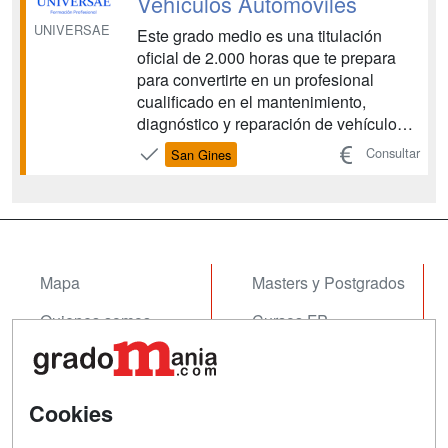
Vehículos Automóviles
UNIVERSAE
Este grado medio es una titulación
oficial de 2.000 horas que te prepara
para convertirte en un profesional
cualificado en el mantenimiento,
diagnóstico y reparación de vehículos.
Te formarás en mecánica, sistemas
Consultar
San Gines
eléctricos y electrónicos, transmisión,
frenado y suspensión para incorporarte
a talleres, concesionarios, servicios
oficiales e industr...
Mapa
Masters y Postgrados
Quienes somos
Cursos FP
Tarifas publicidad
Conferencias
Acceso Usuarios
Cursos de Formación
Cookies
Acceso Centros
Oposiciones