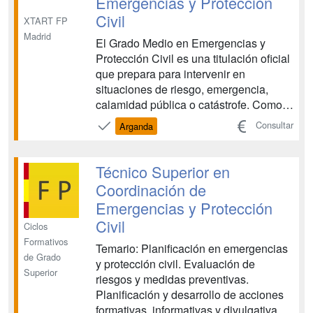
Emergencias y Protección
Civil
XTART FP
Madrid
El Grado Medio en Emergencias y
Protección Civil es una titulación oficial
que prepara para intervenir en
situaciones de riesgo, emergencia,
calamidad pública o catástrofe. Como
Técnico en Emergencias y Protección
Consultar
Arganda
Civil aprenderás a actuar en tareas de
previsión, prevención, planificación e
intervención, siempre con el objetivo de
Técnico Superior en
proteger a las...
Coordinación de
Emergencias y Protección
Civil
Ciclos
Formativos
Temario: Planificación en emergencias
de Grado
y protección civil. Evaluación de
Superior
riesgos y medidas preventivas.
Planificación y desarrollo de acciones
formativas, informativas y divulgativas