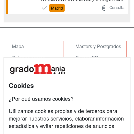
en protección civil y emergencias.
Consultar
Madrid
Supervisión de la intervención en
riesgos producidos por fenómenos
naturales. Supervisión de la
intervención en riesgos tecnológicos y
ant...
Mapa
Masters y Postgrados
Quienes somos
Cursos FP
Tarifas publicidad
Conferencias
Acceso Usuarios
Cursos de Formación
Cookies
Acceso Centros
Oposiciones
¿Por qué usamos cookies?
SÍGUENOS EN:
Contactar
Utilizamos cookies propias y de terceros para
mejorar nuestros servicios, elaborar información
Confidencialidad
estadística y evitar repeticiones de anuncios
Aviso legal