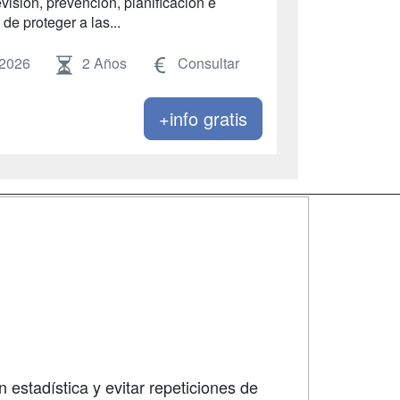
visión, prevención, planificación e
de proteger a las...
 2026
2 Años
Consultar
+info gratis
SÍGUENOS EN:
dad
 estadística y evitar repeticiones de