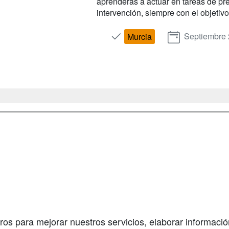
aprenderás a actuar en tareas de pre
intervención, siempre con el objetivo 
Septiembre
Murcia
a
Masters y
Contactar
Postgrados
enes somos
Confidenciali
Cursos FP
fas publicidad
Aviso legal
Conferencias
so Usuarios
Copyleft
Cursos de
so Centros
Formación
ros para mejorar nuestros servicios, elaborar información