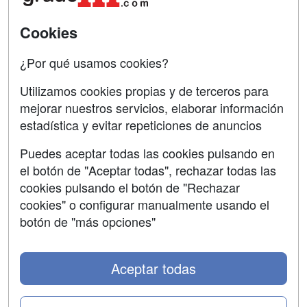
Acceso Usuarios
Cursos de Formación
Cookies
Acceso Centros
Oposiciones
¿Por qué usamos cookies?
SÍGUENOS EN:
Contactar
Utilizamos cookies propias y de terceros para
mejorar nuestros servicios, elaborar información
Confidencialidad
estadística y evitar repeticiones de anuncios
Aviso legal
Puedes aceptar todas las cookies pulsando en
Copyleft
el botón de "Aceptar todas", rechazar todas las
cookies pulsando el botón de "Rechazar
cookies" o configurar manualmente usando el
botón de "más opciones"
Grupo formazion:
Aceptar todas