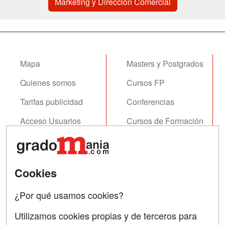
Marketing y Dirección Comercial
Mapa
Masters y Postgrados
Quienes somos
Cursos FP
Tarifas publicidad
Conferencias
Acceso Usuarios
Cursos de Formación
Acceso Centros
Oposiciones
SÍGUENOS EN:
Contactar
Cookies
Confidencialidad
¿Por qué usamos cookies?
Aviso legal
Utilizamos cookies propias y de terceros para