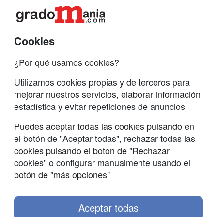
Acceso Centros
Oposiciones
SÍGUENOS EN:
Contactar
Cookies
Confidencialidad
¿Por qué usamos cookies?
Aviso legal
Utilizamos cookies propias y de terceros para
mejorar nuestros servicios, elaborar información
Copyleft
estadística y evitar repeticiones de anuncios
Puedes aceptar todas las cookies pulsando en
el botón de "Aceptar todas", rechazar todas las
Grupo formazion:
cookies pulsando el botón de "Rechazar
cookies" o configurar manualmente usando el
botón de "más opciones"
Aceptar todas