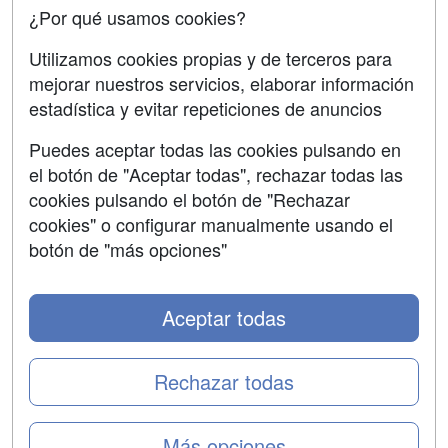
Confidencialidad
¿Por qué usamos cookies?
Aviso legal
Utilizamos cookies propias y de terceros para
mejorar nuestros servicios, elaborar información
Copyleft
estadística y evitar repeticiones de anuncios
Puedes aceptar todas las cookies pulsando en
el botón de "Aceptar todas", rechazar todas las
Grupo formazion:
cookies pulsando el botón de "Rechazar
cookies" o configurar manualmente usando el
botón de "más opciones"
Aceptar todas
Rechazar todas
Copyright 2000-2026 Formazion Web, S.L. - Calle
Más opciones
Fermín Caballero, 62 - 28034 Madrid Tel: 91 533 70 78