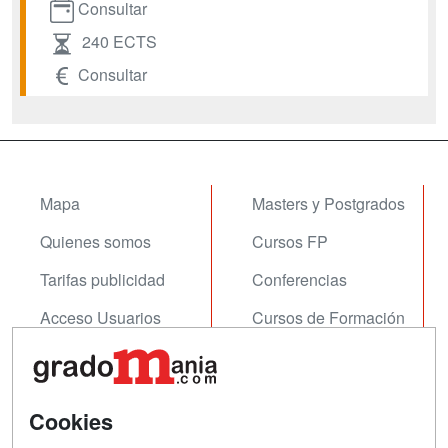
Consultar
240 ECTS
Consultar
Mapa
Masters y Postgrados
Quienes somos
Cursos FP
Tarifas publicidad
Conferencias
Acceso Usuarios
Cursos de Formación
Acceso Centros
Oposiciones
SÍGUENOS EN:
Contactar
Cookies