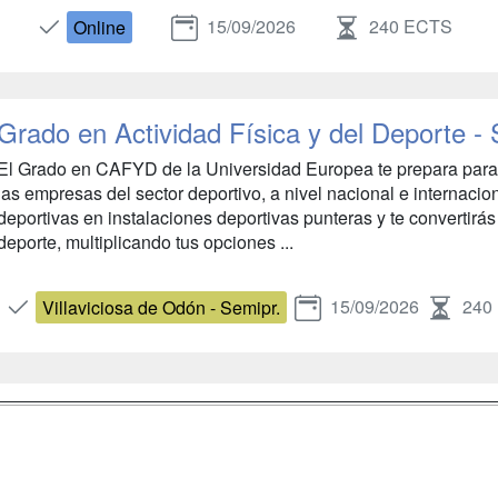
15/09/2026
240 ECTS
Online
Grado en Actividad Física y del Deporte -
El Grado en CAFYD de la Universidad Europea te prepara para
las empresas del sector deportivo, a nivel nacional e internacion
deportivas en instalaciones deportivas punteras y te convertirás 
deporte, multiplicando tus opciones ...
15/09/2026
240
Villaviciosa de Odón - Semipr.
a
Masters y
Contactar
Postgrados
enes somos
Confidenciali