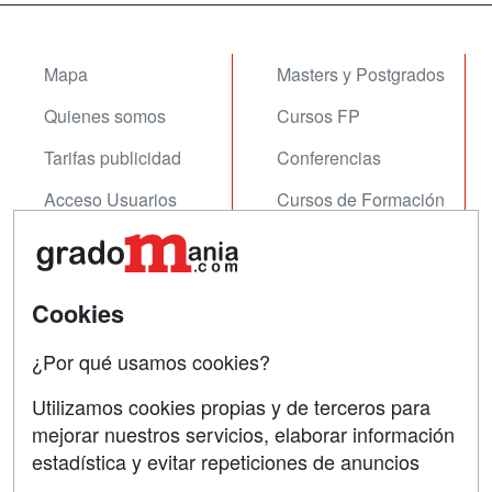
Mapa
Masters y Postgrados
Quienes somos
Cursos FP
Tarifas publicidad
Conferencias
Acceso Usuarios
Cursos de Formación
Acceso Centros
Oposiciones
SÍGUENOS EN:
Contactar
Cookies
Confidencialidad
¿Por qué usamos cookies?
Aviso legal
Utilizamos cookies propias y de terceros para
Copyleft
mejorar nuestros servicios, elaborar información
estadística y evitar repeticiones de anuncios