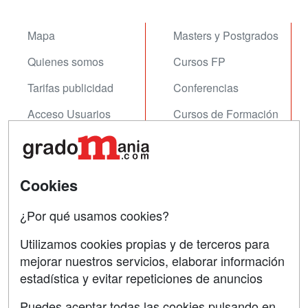
Mapa
Masters y Postgrados
Quienes somos
Cursos FP
Tarifas publicidad
Conferencias
Acceso Usuarios
Cursos de Formación
Acceso Centros
Oposiciones
SÍGUENOS EN:
Contactar
Cookies
Confidencialidad
¿Por qué usamos cookies?
Aviso legal
Utilizamos cookies propias y de terceros para
mejorar nuestros servicios, elaborar información
Copyleft
estadística y evitar repeticiones de anuncios
Puedes aceptar todas las cookies pulsando en