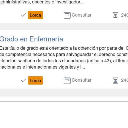
administrativas, docentes e investigador...
Consultar
24
Lorca
Grado en Enfermería
Este título de grado está orientado a la obtención por parte de
de competencia necesarios para salvaguardar el derecho constitu
atención sanitaria de todos los ciudadanos (artículo 43), al tie
nacionales e internacionales vigentes y l...
Consultar
24
Lorca
a
Masters y
Contactar
Postgrados
enes somos
Confidenciali