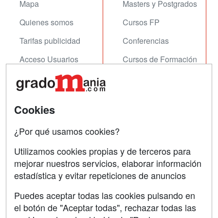
Mapa
Masters y Postgrados
Quienes somos
Cursos FP
Tarifas publicidad
Conferencias
Acceso Usuarios
Cursos de Formación
Acceso Centros
Oposiciones
SÍGUENOS EN:
Contactar
Cookies
Confidencialidad
¿Por qué usamos cookies?
Aviso legal
Utilizamos cookies propias y de terceros para
Copyleft
mejorar nuestros servicios, elaborar información
estadística y evitar repeticiones de anuncios
Puedes aceptar todas las cookies pulsando en
el botón de "Aceptar todas", rechazar todas las
Grupo formazion: