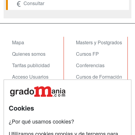
Consultar
Mapa
Masters y Postgrados
Quienes somos
Cursos FP
Tarifas publicidad
Conferencias
Acceso Usuarios
Cursos de Formación
Acceso Centros
Oposiciones
SÍGUENOS EN:
Contactar
Cookies
Confidencialidad
¿Por qué usamos cookies?
Aviso legal
Utilizamos cookies propias y de terceros para