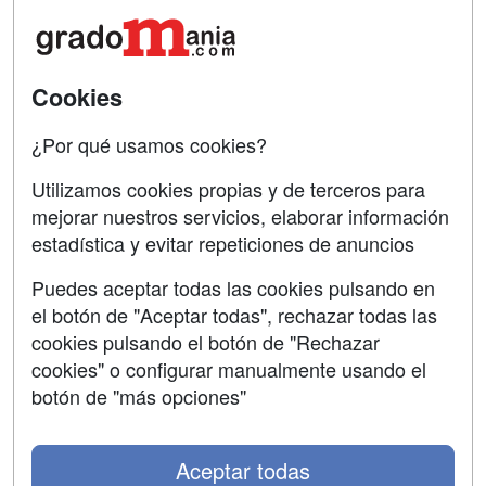
Acceso Centros
Oposiciones
SÍGUENOS EN:
Contactar
Cookies
Confidencialidad
¿Por qué usamos cookies?
Aviso legal
Utilizamos cookies propias y de terceros para
mejorar nuestros servicios, elaborar información
Copyleft
estadística y evitar repeticiones de anuncios
Puedes aceptar todas las cookies pulsando en
el botón de "Aceptar todas", rechazar todas las
Grupo formazion:
cookies pulsando el botón de "Rechazar
cookies" o configurar manualmente usando el
botón de "más opciones"
Aceptar todas