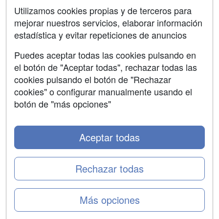
Aviso legal
Utilizamos cookies propias y de terceros para
mejorar nuestros servicios, elaborar información
Copyleft
estadística y evitar repeticiones de anuncios
Puedes aceptar todas las cookies pulsando en
el botón de "Aceptar todas", rechazar todas las
Grupo formazion:
cookies pulsando el botón de "Rechazar
cookies" o configurar manualmente usando el
botón de "más opciones"
Aceptar todas
Rechazar todas
Copyright 2000-2026 Formazion Web, S.L. - Calle
Más opciones
Fermín Caballero, 62 - 28034 Madrid Tel: 91 533 70 78