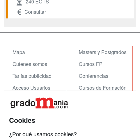
240 ECTS
Consultar
Mapa
Masters y Postgrados
Quienes somos
Cursos FP
Tarifas publicidad
Conferencias
Acceso Usuarios
Cursos de Formación
Acceso Centros
Oposiciones
SÍGUENOS EN:
Contactar
Cookies
Confidencialidad
¿Por qué usamos cookies?