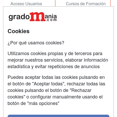
Acceso Usuarios
Cursos de Formación
Acceso Centros
Oposiciones
SÍGUENOS EN:
Contactar
Cookies
Confidencialidad
¿Por qué usamos cookies?
Aviso legal
Utilizamos cookies propias y de terceros para
Copyleft
mejorar nuestros servicios, elaborar información
estadística y evitar repeticiones de anuncios
Puedes aceptar todas las cookies pulsando en
el botón de "Aceptar todas", rechazar todas las
Grupo formazion:
cookies pulsando el botón de "Rechazar
cookies" o configurar manualmente usando el
botón de "más opciones"