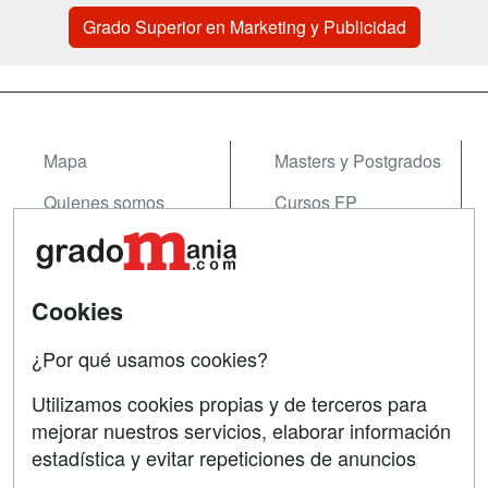
Grado Superior en Marketing y Publicidad
Mapa
Masters y Postgrados
Quienes somos
Cursos FP
Tarifas publicidad
Conferencias
Acceso Usuarios
Cursos de Formación
Cookies
Acceso Centros
Oposiciones
¿Por qué usamos cookies?
SÍGUENOS EN:
Contactar
Utilizamos cookies propias y de terceros para
mejorar nuestros servicios, elaborar información
Confidencialidad
estadística y evitar repeticiones de anuncios
Aviso legal