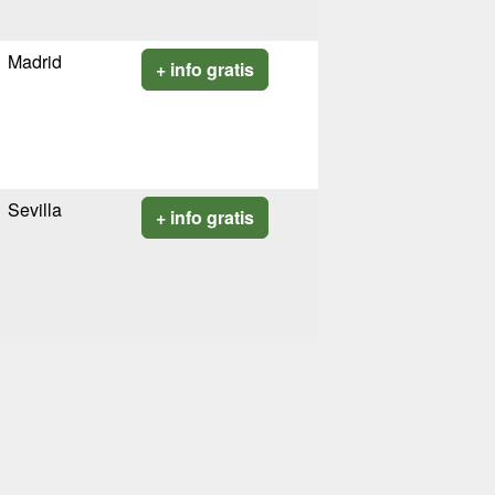
Madrid
+ info gratis
Sevilla
+ info gratis