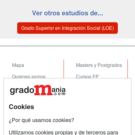
Ver otros estudios de...
Grado Superior en Integración Social (LOE)
Mapa
Masters y Postgrados
Quienes somos
Cursos FP
Tarifas publicidad
Conferencias
Acceso Usuarios
Cursos de Formación
Cookies
Acceso Centros
Oposiciones
¿Por qué usamos cookies?
SÍGUENOS EN:
Contactar
Utilizamos cookies propias y de terceros para