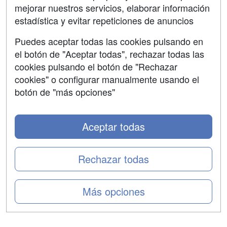
mejorar nuestros servicios, elaborar información
Confidencialidad
estadística y evitar repeticiones de anuncios
Aviso legal
Puedes aceptar todas las cookies pulsando en
Copyleft
el botón de "Aceptar todas", rechazar todas las
cookies pulsando el botón de "Rechazar
cookies" o configurar manualmente usando el
botón de "más opciones"
Grupo formazion:
Aceptar todas
Rechazar todas
Más opciones
Copyright 2000-2026 Formazion Web, S.L. - Calle