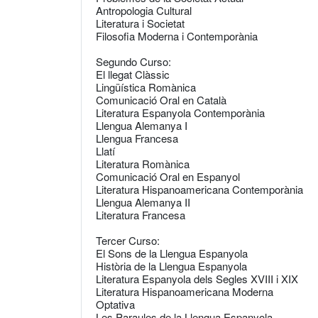
Antropologia Cultural
Literatura i Societat
Filosofia Moderna i Contemporània
Segundo Curso:
El llegat Clàssic
Lingüística Romànica
Comunicació Oral en Català
Literatura Espanyola Contemporània
Llengua Alemanya I
Llengua Francesa
Llatí
Literatura Romànica
Comunicació Oral en Espanyol
Literatura Hispanoamericana Contemporània
Llengua Alemanya II
Literatura Francesa
Tercer Curso:
El Sons de la Llengua Espanyola
Història de la Llengua Espanyola
Literatura Espanyola dels Segles XVIII i XIX
Literatura Hispanoamericana Moderna
Optativa
Les Paraules de la Llengua Espanyola