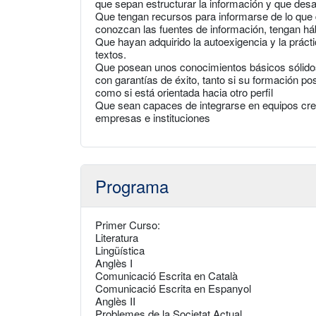
que sepan estructurar la información y que desarr
Que tengan recursos para informarse de lo que
conozcan las fuentes de información, tengan hábi
Que hayan adquirido la autoexigencia y la práctic
textos.
Que posean unos conocimientos básicos sólidos
con garantías de éxito, tanto si su formación pos
como si está orientada hacia otro perfil
Que sean capaces de integrarse en equipos cre
empresas e instituciones
Programa
Primer Curso:
Literatura
Lingüística
Anglès I
Comunicació Escrita en Català
Comunicació Escrita en Espanyol
Anglès II
Problemes de la Societat Actual