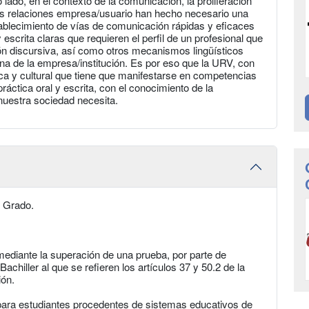
lado, en el contexto de la comunicación, la proliferación
s relaciones empresa/usuario han hecho necesario una
tablecimiento de vías de comunicación rápidas y eficaces
scrita claras que requieren el perfil de un profesional que
ación discursiva, así como otros mecanismos lingüísticos
na de la empresa/institución. Es por eso que la URV, con
tica y cultural que tiene que manifestarse en competencias
áctica oral y escrita, con el conocimiento de la
 nuestra sociedad necesita.
e Grado.
mediante la superación de una prueba, por parte de
achiller al que se refieren los artículos 37 y 50.2 de la
ión.
 para estudiantes procedentes de sistemas educativos de