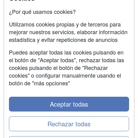
Acceso Centros
Oposiciones
¿Por qué usamos cookies?
SÍGUENOS EN:
Contactar
Utilizamos cookies propias y de terceros para
mejorar nuestros servicios, elaborar información
Confidencialidad
estadística y evitar repeticiones de anuncios
Aviso legal
Puedes aceptar todas las cookies pulsando en
Copyleft
el botón de "Aceptar todas", rechazar todas las
cookies pulsando el botón de "Rechazar
cookies" o configurar manualmente usando el
botón de "más opciones"
Grupo formazion:
Aceptar todas
Rechazar todas