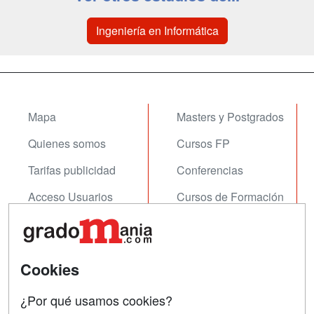
Ingeniería en Informática
Mapa
Masters y Postgrados
Quienes somos
Cursos FP
Tarifas publicidad
Conferencias
Acceso Usuarios
Cursos de Formación
Acceso Centros
Oposiciones
SÍGUENOS EN:
Contactar
Cookies
Confidencialidad
¿Por qué usamos cookies?