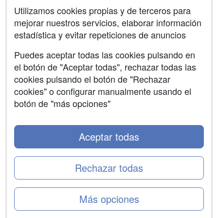
Aviso legal
Utilizamos cookies propias y de terceros para
mejorar nuestros servicios, elaborar información
Copyleft
estadística y evitar repeticiones de anuncios
Puedes aceptar todas las cookies pulsando en
el botón de "Aceptar todas", rechazar todas las
Grupo formazion:
cookies pulsando el botón de "Rechazar
cookies" o configurar manualmente usando el
botón de "más opciones"
Aceptar todas
Rechazar todas
Copyright 2000-2026 Formazion Web, S.L. - Calle
Más opciones
Fermín Caballero, 62 - 28034 Madrid Tel: 91 533 70 78