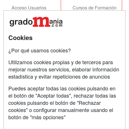
Acceso Usuarios
Cursos de Formación
Acceso Centros
Oposiciones
SÍGUENOS EN:
Contactar
Cookies
Confidencialidad
¿Por qué usamos cookies?
Aviso legal
Utilizamos cookies propias y de terceros para
mejorar nuestros servicios, elaborar información
Copyleft
estadística y evitar repeticiones de anuncios
Puedes aceptar todas las cookies pulsando en
el botón de "Aceptar todas", rechazar todas las
Grupo formazion:
cookies pulsando el botón de "Rechazar
cookies" o configurar manualmente usando el
botón de "más opciones"