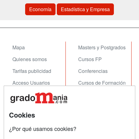
Economía
Estadística y Empresa
Mapa
Masters y Postgrados
Quienes somos
Cursos FP
Tarifas publicidad
Conferencias
Acceso Usuarios
Cursos de Formación
Acceso Centros
Oposiciones
SÍGUENOS EN:
Contactar
Cookies
Confidencialidad
¿Por qué usamos cookies?
Aviso legal