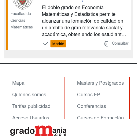
MÉTODOS COMPUTACIONALES I
ANÁLISIS MATEMÁTICO II
El doble grado en Economía -
Facultad de
GEOMETRÍ...
Matemáticas y Estadística permite
Ciencias
alcanzar una formación de calidad en
Matemáticas
un ámbito de gran relevancia social y
académica, obteniendo los estudiantes
un perfil diferenciado y único por el que
Consultar
Madrid
serán capaces de desenvolverse con
una gran riqueza de ideas y recursos.
Los estudios de economía, que cuentan
con una gran trad...
Mapa
Masters y Postgrados
Quienes somos
Cursos FP
Tarifas publicidad
Conferencias
Acceso Usuarios
Cursos de Formación
Acceso Centros
Oposiciones