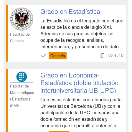
en que se basa la investigación
experimental. El grado de Estadística
Grado en Estadística
Aplicada permite una especializa...
La Estadística es el lenguaje con el que
se escribe la ciencia del siglo XXI.
Además de sus propios objetos, se
Facultad de
ocupa de la recogida, análisis,
Ciencias
interpretación, y presentación de datos,
del establecimiento de modelos y de la
Consultar
Granada
verificación de los mismos, en todos los
campos del saber. Utiliza herramientas
matemáticas e informáticas específicas
Grado en Economia-
para ...
Estadística (doble titulación
Facultat de
interuniversitaria UB-UPC)
Matemàtiques
Con estos estudios, coordinados por la
i Estadística
Universitat de Barcelona (UB) y con la
(FME)
participación de la UPC, cursarás una
doble formación en estadística y
economía que te permitirá obtener, al
finalizar los estudios, ambos títulos de