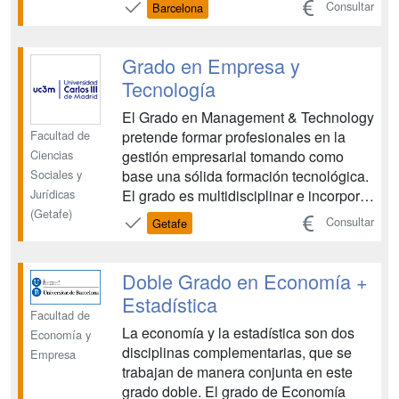
Consultar
Barcelona
grado. Así, la formación científica
proporcionada por el grado en
Economía-que te permitirá comprender
Grado en Empresa y
los aspectos fundam...
Tecnología
El Grado en Management & Technology
Facultad de
pretende formar profesionales en la
Ciencias
gestión empresarial tomando como
Sociales y
base una sólida formación tecnológica.
Jurídicas
El grado es multidisciplinar e incorpora
(Getafe)
enfoques tecnológicos en las
Consultar
Getafe
disciplinas de tipo gerencial (e.g
Enterprise Resource Planning -ERPs),
así como enfoques empresariales en
Doble Grado en Economía +
las asignaturas de tipo te...
Estadística
Facultad de
La economía y la estadística son dos
Economía y
disciplinas complementarias, que se
Empresa
trabajan de manera conjunta en este
grado doble. El grado de Economía