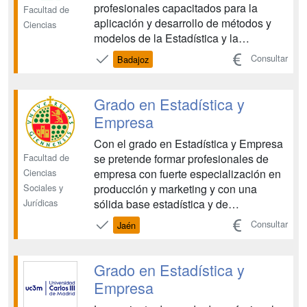
profesionales capacitados para la
Facultad de
aplicación y desarrollo de métodos y
Ciencias
modelos de la Estadística y la
Investigación Operativa, así como para
Consultar
Badajoz
la realización de una gran cantidad de
tareas específicas que acompañan a
cualquier proceso de análisis de datos,
Grado en Estadística y
que a menudo es un primer p...
Empresa
Con el grado en Estadística y Empresa
Facultad de
se pretende formar profesionales de
Ciencias
empresa con fuerte especialización en
Sociales y
producción y marketing y con una
Jurídicas
sólida base estadística y de
investigación operativa que le permita
Consultar
Jaén
el conocimiento y la aplicación de
modelos y herramientas estadísticas a
problemas reales de producción y
Grado en Estadística y
marketing en la empresa. Así mi...
Empresa