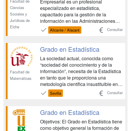
Facultad de
Empresarial es un profesional
Ciencias
especializado en estadística,
Sociales y
capacitado para la gestión de la
Jurídicas de
información en las Administraciones
Elche
Públicas y en la empresa, tanto a un
Consultar
Alicante / Alacant
nivel global como en procesos
concretos como planificación,
producción, control de calidad,
Grado en Estadística
comercialización y logística. El
La sociedad actual, conocida como
graduado/a recibe la formación...
“sociedad del conocimiento y de la
información”, necesita de la Estadística
Facultad de
en tanto que le proporciona una
Matemáticas
metodología científica insustituible en el
proceso de transformación de los datos
Consultar
Sevilla
en información y de ésta en
conocimiento útil como apoyo a la toma
de decisiones por parte de las
Grado en Estadística
empresas e instituciones púb...
Objetivos: El Grado en Estadística tiene
como objetivo general la formación de