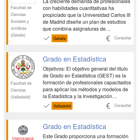
La creciente demanda de profesionales
Facultad de
con habilidades cuantitativas ha
Ciencias
propiciado que la Universidad Carlos III
Sociales y
de Madrid diseñe un plan de estudios
Jurídicas
que combina asignaturas de
(Getafe)
Estadísticas con conocimientos típicos
Consultar
Getafe
de Administración de Empresas, para
obtener un grado de carácter aplicado,
moderno, competitivo y sobre todo, que
Grado en Estadística
ofrece salidas profes...
Objetivos: El objetivo general del título
de Grado en Estadística (GEST) es la
formación de profesionales capacitados
Facultad de
para aplicar los métodos y modelos de
Ciencias
la Estadística y la Investigación
(Valladolid)
Operativa, así como para realizar una
Consultar
Valladolid
gran cantidad de tareas específicas que
acompañan a cualquier proceso de
análisis de datos, lo que a menudo
Grado en Estadística
constituye el primer paso...
Este Grado proporciona una formación