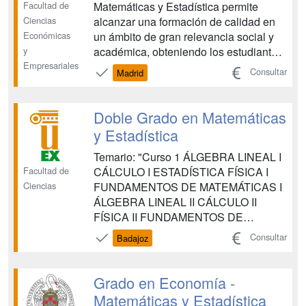
Facultad de
Matemáticas y Estadística permite
Ciencias
alcanzar una formación de calidad en
Económicas
un ámbito de gran relevancia social y
y
académica, obteniendo los estudiantes
Empresariales
un perfil diferenciado y único por el que
Consultar
Madrid
serán capaces de desenvolverse con
una gran riqueza de ideas y recursos.
Los estudios de economía, que cuentan
Doble Grado en Matemáticas
con una gran trad...
y Estadística
Temario: "Curso 1 ÁLGEBRA LINEAL I
Facultad de
CÁLCULO I ESTADÍSTICA FÍSICA I
Ciencias
FUNDAMENTOS DE MATEMÁTICAS I
ÁLGEBRA LINEAL II CÁLCULO II
FÍSICA II FUNDAMENTOS DE
MATEMÁTICAS II INTRODUCCIÓN A
Consultar
Badajoz
LA TOPOLOGÍA Curso 2 ÁLGEBRA
CONMUTATIVA ANÁLISIS
MATEMÁTICO I GEOMETRÍA I
Grado en Economía -
INVESTIGACIÓN OPERATIVA
Matemáticas y Estadística