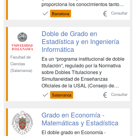
proporciona los conocimientos tanto
teóricos como prácticos que permiten
Consultar
Barcelona
analizar la realidad económica actual.
Por otra parte, el grado de Estadística
forma profesionales competentes en
Doble de Grado en
ciencia de datos ( d...
Estadística y en Ingeniería
Informática
Facultad de
Es un “programa institucional de doble
Ciencias
titulación”, regulado por la Normativa
(Salamanca)
sobre Dobles Titulaciones y
Simultaneidad de Enseñanzas
Oficiales de la USAL (Consejo de
Gobierno de 29/2/2012 y Comisión
Consultar
Salamanca
Permanente del Consejo de Gobierno
del 17/10/2017), fue aprobado por
Consejo de Gobierno de la USAL del
Grado en Economía -
22/03/2019 y se implanta en el curso
Matemáticas y Estadística
2019-20. ...
El doble grado en Economía -