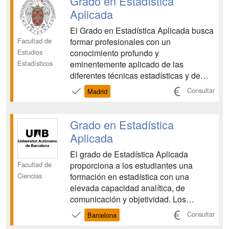
Grado en Estadística
recoger datos y transformarlos e...
Aplicada
El Grado en Estadística Aplicada busca
Facultad de
formar profesionales con un
Estudios
conocimiento profundo y
Estadísticos
eminentemente aplicado de las
diferentes técnicas estadísticas y de
investigación operativa que le permitan
Consultar
Madrid
evaluar la información y obtener
argumentos científicos en los que
apoyar la toma de decisiones. Con la
Grado en Estadística
Estadística se consigue "aprender" de
Aplicada
los...
El grado de Estadística Aplicada
Facultad de
proporciona a los estudiantes una
Ciencias
formación en estadística con una
elevada capacidad analítica, de
comunicación y objetividad. Los
estudiantes se convertirán expertos en
Consultar
Barcelona
el uso de las herramientas cuantitativas