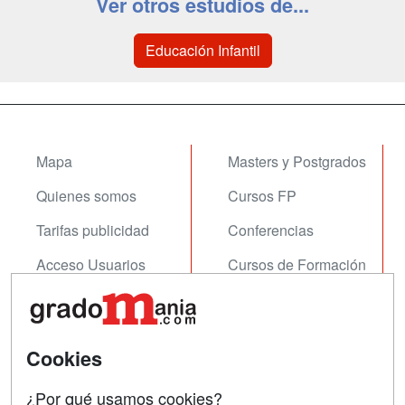
Ver otros estudios de...
Educación Infantil
Mapa
Masters y Postgrados
Quienes somos
Cursos FP
Tarifas publicidad
Conferencias
Acceso Usuarios
Cursos de Formación
Acceso Centros
Oposiciones
SÍGUENOS EN:
Contactar
Cookies
Confidencialidad
¿Por qué usamos cookies?