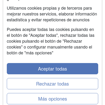
Aviso legal
Utilizamos cookies propias y de terceros para
mejorar nuestros servicios, elaborar información
Copyleft
estadística y evitar repeticiones de anuncios
Puedes aceptar todas las cookies pulsando en
el botón de "Aceptar todas", rechazar todas las
Grupo formazion:
cookies pulsando el botón de "Rechazar
cookies" o configurar manualmente usando el
botón de "más opciones"
Aceptar todas
Rechazar todas
Copyright 2000-2026 Formazion Web, S.L. - Calle
Más opciones
Fermín Caballero, 62 - 28034 Madrid Tel: 91 533 70 78