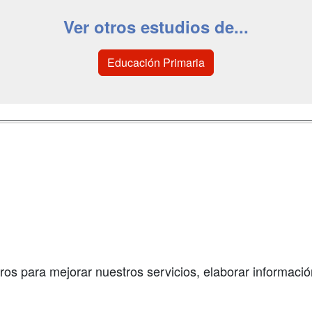
Ver otros estudios de...
Educación Primaria
a
Masters y
Contactar
Postgrados
enes somos
Confidenciali
Cursos FP
fas publicidad
Aviso legal
Conferencias
so Usuarios
Copyleft
Cursos de
so Centros
Formación
ros para mejorar nuestros servicios, elaborar información
Oposiciones