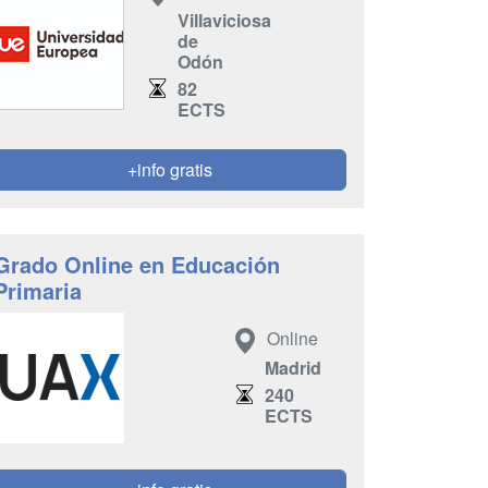
Villaviciosa
de
Odón
82
ECTS
+info gratis
Grado Online en Educación
Primaria
Online
Madrid
240
ECTS