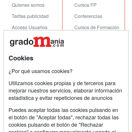
Quienes somos
Cursos FP
Tarifas publicidad
Conferencias
Acceso Usuarios
Cursos de Formación
Acceso Centros
Oposiciones
SÍGUENOS EN:
Contactar
Cookies
Confidencialidad
¿Por qué usamos cookies?
Aviso legal
Utilizamos cookies propias y de terceros para
mejorar nuestros servicios, elaborar información
Copyleft
estadística y evitar repeticiones de anuncios
Puedes aceptar todas las cookies pulsando en
el botón de "Aceptar todas", rechazar todas las
Grupo formazion:
cookies pulsando el botón de "Rechazar
cookies" o configurar manualmente usando el