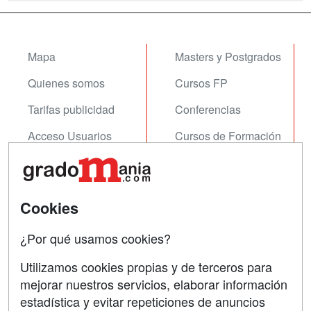
Mapa
Masters y Postgrados
Quienes somos
Cursos FP
Tarifas publicidad
Conferencias
Acceso Usuarios
Cursos de Formación
Acceso Centros
Oposiciones
SÍGUENOS EN:
Contactar
Cookies
Confidencialidad
¿Por qué usamos cookies?
Aviso legal
Utilizamos cookies propias y de terceros para
Copyleft
mejorar nuestros servicios, elaborar información
estadística y evitar repeticiones de anuncios