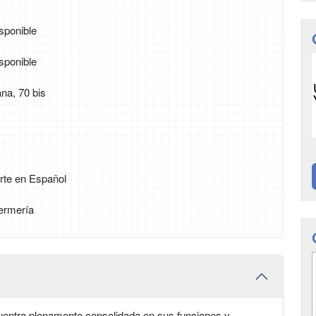
sponible
sponible
na, 70 bis
rte en Español
ermería
uentra plenamente consolidada en sus funciones y