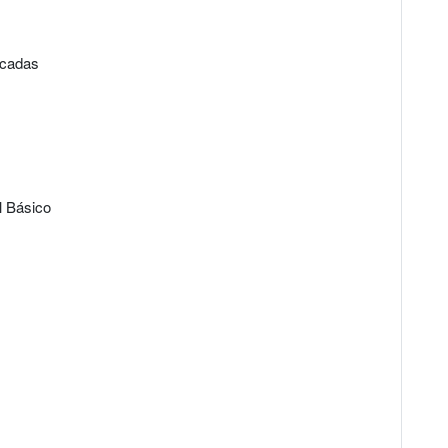
icadas
l Básico