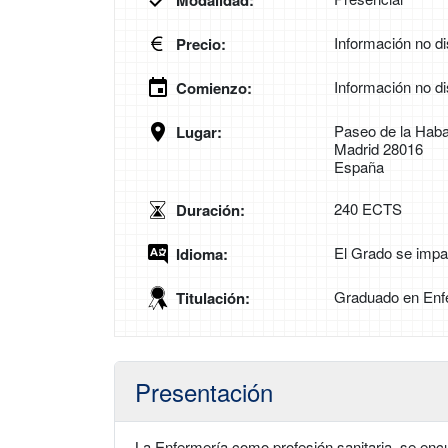
Modalidad:
Información no di
Precio:
Información no di
Comienzo:
Paseo de la Haba
Lugar:
Madrid 28016
España
240 ECTS
Duración:
El Grado se impa
Idioma:
Graduado en Enf
Titulación:
Presentación
La Enfermería como profesión sanitaria, se enc