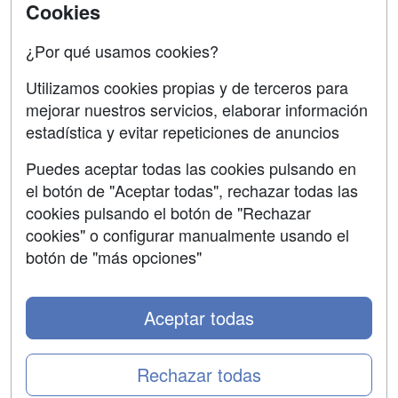
Cookies
Acceso Centros
Oposiciones
¿Por qué usamos cookies?
SÍGUENOS EN:
Contactar
Utilizamos cookies propias y de terceros para
mejorar nuestros servicios, elaborar información
Confidencialidad
estadística y evitar repeticiones de anuncios
Aviso legal
Puedes aceptar todas las cookies pulsando en
Copyleft
el botón de "Aceptar todas", rechazar todas las
cookies pulsando el botón de "Rechazar
cookies" o configurar manualmente usando el
botón de "más opciones"
Grupo formazion:
Aceptar todas
Rechazar todas