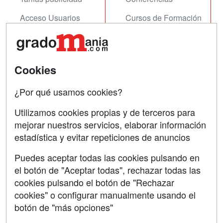
Acceso Usuarios
Cursos de Formación
Acceso Centros
Oposiciones
SÍGUENOS EN:
Contactar
Cookies
Confidencialidad
¿Por qué usamos cookies?
Aviso legal
Utilizamos cookies propias y de terceros para
Copyleft
mejorar nuestros servicios, elaborar información
estadística y evitar repeticiones de anuncios
Puedes aceptar todas las cookies pulsando en
el botón de "Aceptar todas", rechazar todas las
Grupo formazion:
cookies pulsando el botón de "Rechazar
cookies" o configurar manualmente usando el
botón de "más opciones"