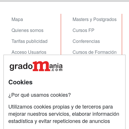
Mapa
Masters y Postgrados
Quienes somos
Cursos FP
Tarifas publicidad
Conferencias
Acceso Usuarios
Cursos de Formación
Acceso Centros
Oposiciones
SÍGUENOS EN:
Contactar
Cookies
Confidencialidad
¿Por qué usamos cookies?
Aviso legal
Utilizamos cookies propias y de terceros para
mejorar nuestros servicios, elaborar información
Copyleft
estadística y evitar repeticiones de anuncios