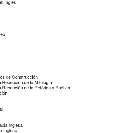
: Inglés
neo
os de Construcción
la Recepción de la Mitología
la Recepción de la Retórica y Poética
ción
al
abla Inglesa
a Inglesa