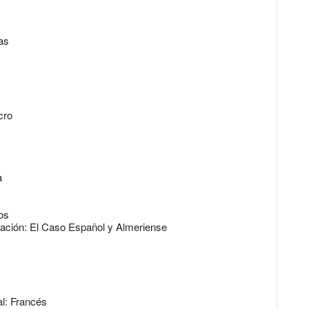
as
cro
a
os
ración: El Caso Español y Almeriense
l: Francés