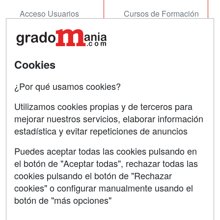
Acceso Usuarios
Cursos de Formación
Acceso Centros
Oposiciones
SÍGUENOS EN:
Contactar
Cookies
Confidencialidad
¿Por qué usamos cookies?
Aviso legal
Utilizamos cookies propias y de terceros para
mejorar nuestros servicios, elaborar información
Copyleft
estadística y evitar repeticiones de anuncios
Puedes aceptar todas las cookies pulsando en
el botón de "Aceptar todas", rechazar todas las
Grupo formazion:
cookies pulsando el botón de "Rechazar
cookies" o configurar manualmente usando el
botón de "más opciones"