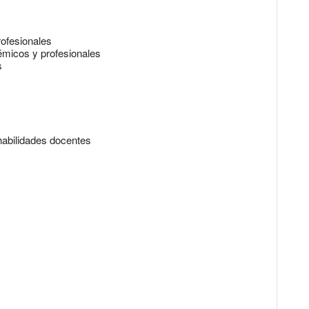
rofesionales
micos y profesionales
s
habilidades docentes