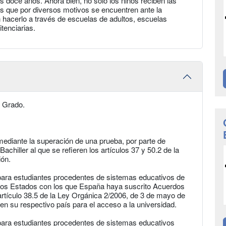
os doce años. Ahora bien, no sólo los niños reciben las
s que por diversos motivos se encuentren ante la
 hacerlo a través de escuelas de adultos, escuelas
itenciarias.
e Grado.
mediante la superación de una prueba, por parte de
achiller al que se refieren los artículos 37 y 50.2 de la
ión.
 para estudiantes procedentes de sistemas educativos de
ros Estados con los que España haya suscrito Acuerdos
 artículo 38.5 de la Ley Orgánica 2/2006, de 3 de mayo de
en su respectivo país para el acceso a la universidad.
 para estudiantes procedentes de sistemas educativos