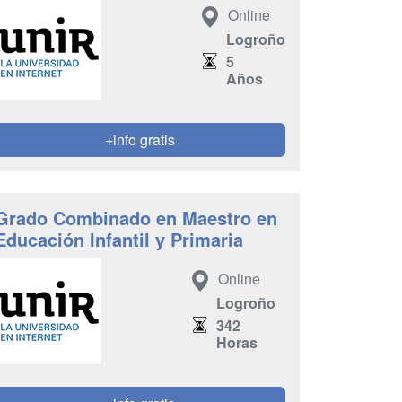
Online
Logroño
5
Años
+info gratis
Grado Combinado en Maestro en
Educación Infantil y Primaria
Online
Logroño
342
Horas