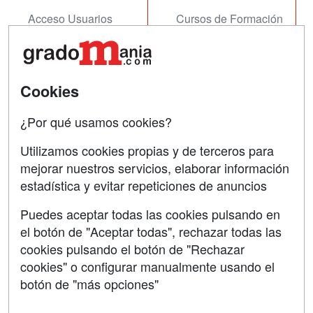
Acceso Usuarios
Cursos de Formación
Acceso Centros
Oposiciones
SÍGUENOS EN:
Contactar
Cookies
Confidencialidad
¿Por qué usamos cookies?
Aviso legal
Utilizamos cookies propias y de terceros para
mejorar nuestros servicios, elaborar información
Copyleft
estadística y evitar repeticiones de anuncios
Puedes aceptar todas las cookies pulsando en
el botón de "Aceptar todas", rechazar todas las
Grupo formazion:
cookies pulsando el botón de "Rechazar
cookies" o configurar manualmente usando el
botón de "más opciones"