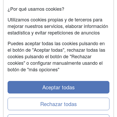
Acceso Centros
Oposiciones
¿Por qué usamos cookies?
SÍGUENOS EN:
Contactar
Utilizamos cookies propias y de terceros para
mejorar nuestros servicios, elaborar información
Confidencialidad
estadística y evitar repeticiones de anuncios
Aviso legal
Puedes aceptar todas las cookies pulsando en
Copyleft
el botón de "Aceptar todas", rechazar todas las
cookies pulsando el botón de "Rechazar
cookies" o configurar manualmente usando el
botón de "más opciones"
Grupo formazion:
Aceptar todas
Rechazar todas