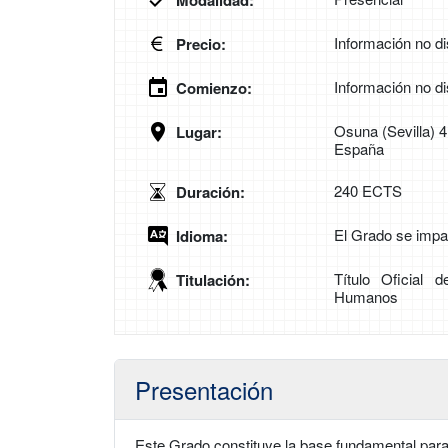
Modalidad:
Información no di
Precio:
Información no di
Comienzo:
Osuna (Sevilla) 
Lugar:
España
240 ECTS
Duración:
El Grado se impa
Idioma:
Título Oficial
Titulación:
Humanos
Presentación
Este Grado constituye la base fundamental para