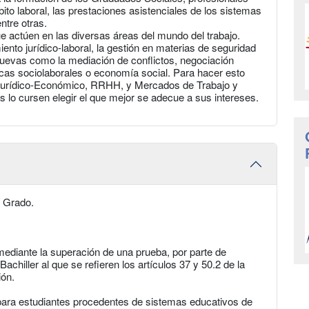
to laboral, las prestaciones asistenciales de los sistemas
ntre otras.
ue actúen en las diversas áreas del mundo del trabajo.
nto jurídico‐laboral, la gestión en materias de seguridad
nuevas como la mediación de conflictos, negociación
ticas sociolaborales o economía social. Para hacer esto
os: Jurídico‐Económico, RRHH, y Mercados de Trabajo y
es lo cursen elegir el que mejor se adecue a sus intereses.
e Grado.
mediante la superación de una prueba, por parte de
achiller al que se refieren los artículos 37 y 50.2 de la
ión.
 para estudiantes procedentes de sistemas educativos de