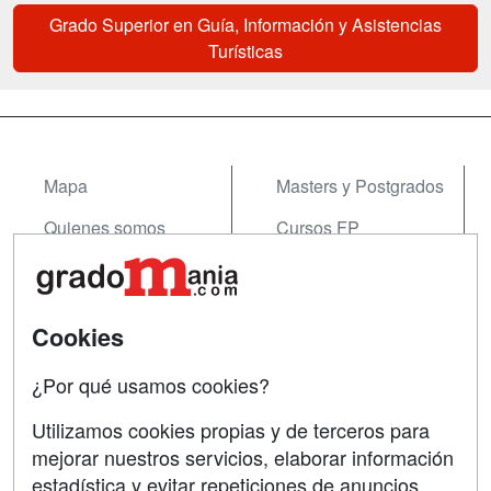
Grado Superior en Guía, Información y Asistencias
Turísticas
Mapa
Masters y Postgrados
Quienes somos
Cursos FP
Tarifas publicidad
Conferencias
Acceso Usuarios
Cursos de Formación
Cookies
Acceso Centros
Oposiciones
¿Por qué usamos cookies?
SÍGUENOS EN:
Contactar
Utilizamos cookies propias y de terceros para
mejorar nuestros servicios, elaborar información
Confidencialidad
estadística y evitar repeticiones de anuncios