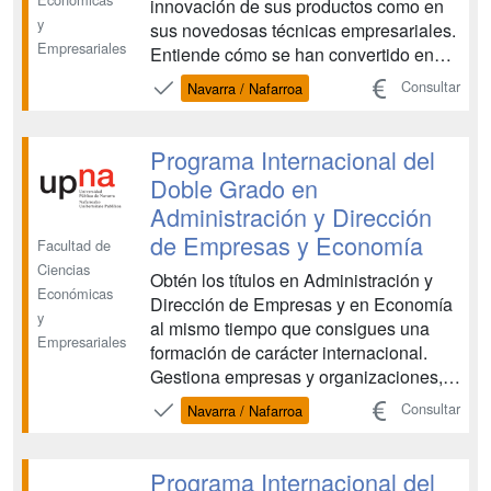
innovación de sus productos como en
y
sus novedosas técnicas empresariales.
Empresariales
Entiende cómo se han convertido en
algunas de las empresas más valiosas
Consultar
Navarra / Nafarroa
del mundo y forma parte de la
revolución que suponen en un mundo
global cada vez más conectado, bien
Programa Internacional del
sea integrándote en una o
Doble Grado en
emprendiendo ...
Administración y Dirección
de Empresas y Economía
Facultad de
Ciencias
Obtén los títulos en Administración y
Económicas
Dirección de Empresas y en Economía
y
al mismo tiempo que consigues una
Empresariales
formación de carácter internacional.
Gestiona empresas y organizaciones,
mercados financieros, realiza análisis
Consultar
Navarra / Nafarroa
de las políticas económicas y de las
dinámicas de los mercados y da
respuesta a las necesidades de un
Programa Internacional del