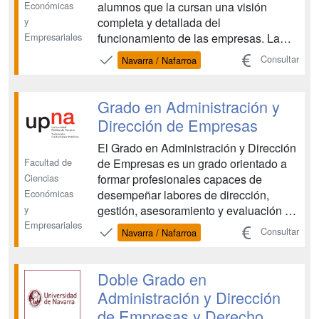
Económicas
alumnos que la cursan una visión
y
completa y detallada del
Empresariales
funcionamiento de las empresas. La
gestión empresarial se contempla
Consultar
Navarra / Nafarroa
desde el máximo desarrollo científico y
técnico pero también con una profunda
perspectiva humanista. La empresa se
Grado en Administración y
constituye y se desarrolla por persona...
Dirección de Empresas
El Grado en Administración y Dirección
Facultad de
de Empresas es un grado orientado a
Ciencias
formar profesionales capaces de
Económicas
desempeñar labores de dirección,
y
gestión, asesoramiento y evaluación en
Empresariales
las organizaciones productivas,
Consultar
Navarra / Nafarroa
especialmente en las empresas. Estas
labores se pueden desarrollar tanto en
el ámbito global de la organización o en
Doble Grado en
cualquiera de sus área...
Administración y Dirección
de Empresas y Derecho