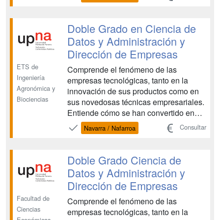
finalizar sus estudios universitarios con
una doble titulación y adquirir los
conocimientos adecuados para
Doble Grado en Ciencia de
desarrollar su futuro profesional ...
Datos y Administración y
Dirección de Empresas
ETS de
Comprende el fenómeno de las
Ingeniería
empresas tecnológicas, tanto en la
Agronómica y
innovación de sus productos como en
Biociencias
sus novedosas técnicas empresariales.
Entiende cómo se han convertido en
algunas de las empresas más valiosas
Consultar
Navarra / Nafarroa
del mundo y forma parte de la
revolución que suponen en un mundo
global cada vez más conectado, bien
Doble Grado Ciencia de
sea integrándote en una o
Datos y Administración y
emprendiendo ...
Dirección de Empresas
Facultad de
Comprende el fenómeno de las
Ciencias
empresas tecnológicas, tanto en la
Económicas