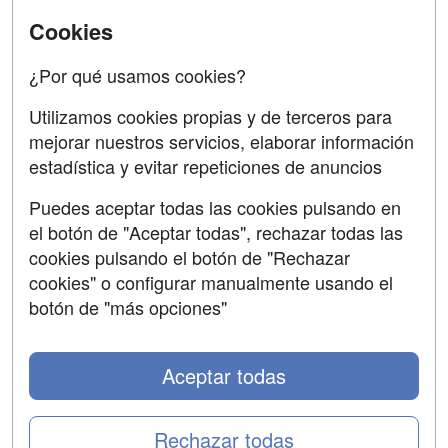
Acceso Usuarios
Cursos de Formación
Cookies
Acceso Centros
Oposiciones
¿Por qué usamos cookies?
SÍGUENOS EN:
Contactar
Utilizamos cookies propias y de terceros para
mejorar nuestros servicios, elaborar información
Confidencialidad
estadística y evitar repeticiones de anuncios
Aviso legal
Puedes aceptar todas las cookies pulsando en
Copyleft
el botón de "Aceptar todas", rechazar todas las
cookies pulsando el botón de "Rechazar
cookies" o configurar manualmente usando el
botón de "más opciones"
Grupo formazion:
Aceptar todas
Rechazar todas