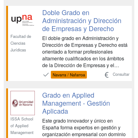
una doble titulación y adquirir los
conocimientos adecuados para
Doble Grado en
desarrollar su futuro profesional ...
Administración y Dirección
de Empresas y Derecho
Facultad de
El doble grado en Administración y
Ciencias
Dirección de Empresas y Derecho está
Jurídicas
orientado a formar profesionales
altamente cualificados en los ámbitos
de la Dirección de Empresas y el
Derecho. Al finalizar los estudios, los
Consultar
Navarra / Nafarroa
graduados obtienen los dos títulos:
Graduado en ADE, orientado a
desempeñar labores de dirección y
Grado en Applied
gestión de la empresa y Graduad...
Management - Gestión
Aplicada
ISSA School
Este grado innovador y único en
of Applied
España forma expertos en gestión y
Management
organización empresarial con dominio