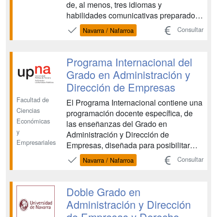
de, al menos, tres idiomas y
habilidades comunicativas preparados
para trabajar en entornos globales A
Consultar
Navarra / Nafarroa
través de un Intercambio Académico y
de la realización del Trabajo Fin de
Grado (TFG), los alumnos del Grado en
Programa Internacional del
Applied Management - Gestión...
Grado en Administración y
Dirección de Empresas
Facultad de
El Programa Internacional contiene una
Ciencias
programación docente específica, de
Económicas
las enseñanzas del Grado en
y
Administración y Dirección de
Empresariales
Empresas, diseñada para posibilitar
que los estudiantes matriculados en el
Consultar
Navarra / Nafarroa
Programa Internacional puedan,
además de obtener la titulación oficial
que persiguen, acreditar su
Doble Grado en
capacitación lingüística para llevar a
Administración y Dirección
cabo...
de Empresas y Derecho