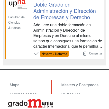
entorno social y económico ...
Doble Grado en
Administración y Dirección
de Empresas y Derecho
Facultad de
Ciencias
Adquiere una doble formación en
Jurídicas
Administración y Dirección de
Empresas y en Derecho al mismo
tiempo que consigues una formación de
carácter internacional que te permitirá
acceder a profesiones muy
Consultar
Navarra / Nafarroa
demandadas en el tejido empresarial,
en ámbitos como el marketing, las
finanzas o los recursos humanos.
Adquirirás una formación transversal
que resul...
Mapa
Masters y Postgrados
Quienes somos
Cursos FP
Tarifas publicidad
Conferencias