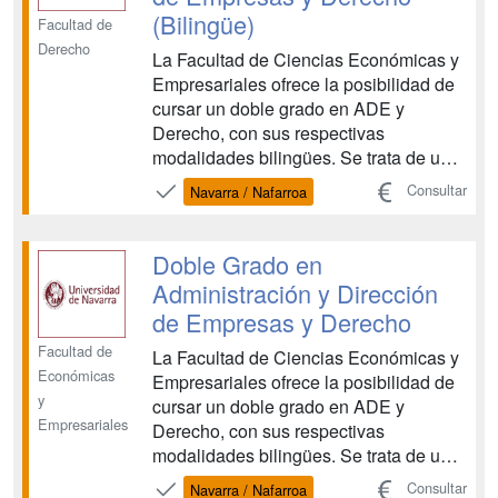
(Bilingüe)
Facultad de
Derecho
La Facultad de Ciencias Económicas y
Empresariales ofrece la posibilidad de
cursar un doble grado en ADE y
Derecho, con sus respectivas
modalidades bilingües. Se trata de un
programa que permite a los alumnos
Consultar
Navarra / Nafarroa
finalizar sus estudios universitarios con
una doble titulación y adquirir los
conocimientos adecuados para
Doble Grado en
desarrollar su futuro profesional ...
Administración y Dirección
de Empresas y Derecho
Facultad de
La Facultad de Ciencias Económicas y
Económicas
Empresariales ofrece la posibilidad de
y
cursar un doble grado en ADE y
Empresariales
Derecho, con sus respectivas
modalidades bilingües. Se trata de un
programa que permite a los alumnos
Consultar
Navarra / Nafarroa