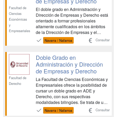
de Empresas y Derecho
Facultad de
El doble grado en Administración y
Ciencias
Dirección de Empresas y Derecho está
Económicas
orientado a formar profesionales
y
altamente cualificados en los ámbitos
Empresariales
de la Dirección de Empresas y el
Derecho. Al finalizar los estudios, los
Consultar
Navarra / Nafarroa
graduados obtienen los dos títulos:
Graduado en ADE, orientado a
desempeñar labores de dirección y
Doble Grado en
gestión de la empresa y Graduad...
Administración y Dirección
de Empresas y Derecho
Facultad de
La Facultad de Ciencias Económicas y
Derecho
Empresariales ofrece la posibilidad de
cursar un doble grado en ADE y
Derecho, con sus respectivas
modalidades bilingües. Se trata de un
programa que permite a los alumnos
Consultar
Navarra / Nafarroa
finalizar sus estudios universitarios con