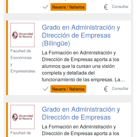
posibilitar que los estudiantes
Consultar
Navarra / Nafarroa
matriculados en este grupo, además de
obtener la titulación oficial que
persiguen, desarrollen su capacitación
Grado en Administración y
lingüística para llevar a cabo...
Dirección de Empresas
(Bilingüe)
Facultad de
La Formación en Administración y
Económicas
Dirección de Empresas aporta a los
y
alumnos que la cursan una visión
Empresariales
completa y detallada del
funcionamiento de las empresas. La
gestión empresarial se contempla
Consultar
Navarra / Nafarroa
desde el máximo desarrollo científico y
técnico pero también con una profunda
perspectiva humanista. La empresa se
Grado en Administración y
constituye y se desarrolla por persona...
Dirección de Empresas
La Formación en Administración y
Facultad de
Dirección de Empresas aporta a los