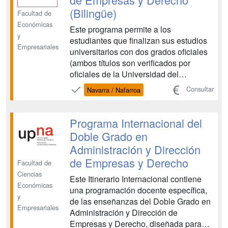
(Bilingüe)
Facultad de
Económicas
Este programa permite a los
y
estudiantes que finalizan sus estudios
Empresariales
universitarios con dos grados oficiales
(ambos títulos son verificados por
oficiales de la Universidad del
regulador español, Aneca) y adquirir los
Consultar
Navarra / Nafarroa
conocimientos adecuados para
desarrollar su futuro profesional en los
dos campos, ya sea de negocios o
Programa Internacional del
profesional práctica de la ley ....
Doble Grado en
Administración y Dirección
de Empresas y Derecho
Facultad de
Ciencias
Este Itinerario Internacional contiene
Económicas
una programación docente específica,
y
de las enseñanzas del Doble Grado en
Empresariales
Administración y Dirección de
Empresas y Derecho, diseñada para