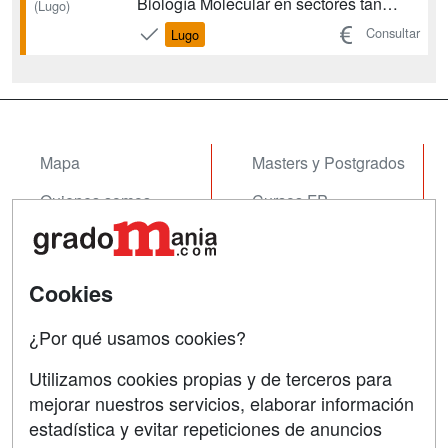
Biología Molecular en sectores tan
(Lugo)
diversos como el alimentario,
Consultar
Lugo
biosanitario, cosmético, farmacéutico,
ambiental y químico; desarrollando sus
actividades profesionales en la
enseñanza, la investigación, o trabajo
en ...
Mapa
Masters y Postgrados
Quienes somos
Cursos FP
Tarifas publicidad
Conferencias
Acceso Usuarios
Cursos de Formación
Cookies
Acceso Centros
Oposiciones
¿Por qué usamos cookies?
SÍGUENOS EN:
Contactar
Utilizamos cookies propias y de terceros para
mejorar nuestros servicios, elaborar información
Confidencialidad
estadística y evitar repeticiones de anuncios