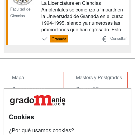
La Licenciatura en Ciencias
Facultad de
Ambientales se comenzó a impartir en
Ciencias
la Universidad de Granada en el curso
1994-1995, siendo ya numerosas las
promociones que han egresado. Estos
estudios se incluyen en la oferta de la
Consultar
Granada
Facultad de Ciencias. La creciente
sensibilización de la sociedad hacia las
situaciones de degradación ambiental
causadas por la activi...
Mapa
Masters y Postgrados
Quienes somos
Cursos FP
Tarifas publicidad
Conferencias
Acceso Usuarios
Cursos de Formación
Cookies
Acceso Centros
Oposiciones
¿Por qué usamos cookies?