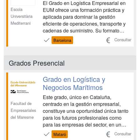
El Grado en Logística Empresarial en
Escola
EUM ofrece una formación práctica y
Universitària
aplicada para dominar la gestión
Mediterrani
eficiente de operaciones, transporte y
cadenas de suministro. Su formato
DUAL combina aprendizaje académico
Consultar
Barcelona
y experiencia profesional en empresas
del sector, permitiendo al estudiante
aprender haciendo desde el primer día.
Grados Presencial
Una titulación...
Grado en Logística y
Negocios Marítimos
Este grado, único en Cataluña,
Facultad de
centrado en la gestión empresarial,
Empresariales
constituye una oportunidad única tanto
del Maresme
para los futuros profesionales como
para las empresas del sector, en un
entorno en el que cada vez más se
Consultar
Mataró
demanda personal más cualificado y