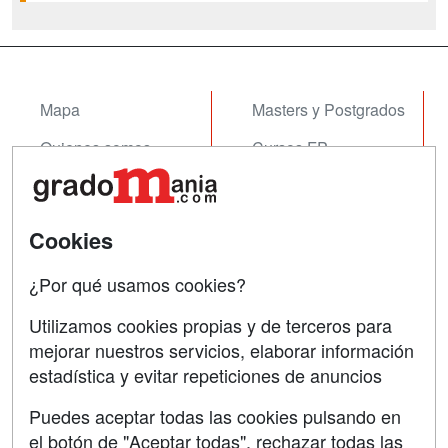
especializado. La logística, entendida
como una actividad transversal que
forma parte de la mayoría de...
Mapa
Masters y Postgrados
Quienes somos
Cursos FP
Tarifas publicidad
Conferencias
Acceso Usuarios
Cursos de Formación
Cookies
Acceso Centros
Oposiciones
¿Por qué usamos cookies?
SÍGUENOS EN:
Contactar
Utilizamos cookies propias y de terceros para
mejorar nuestros servicios, elaborar información
Confidencialidad
estadística y evitar repeticiones de anuncios
Aviso legal
Puedes aceptar todas las cookies pulsando en
Copyleft
el botón de "Aceptar todas", rechazar todas las