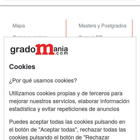
instituciones buscan profesionales
capaces de constr...
Mapa
Masters y Postgrados
Quienes somos
Cursos FP
Tarifas publicidad
Conferencias
Acceso Usuarios
Cursos de Formación
Cookies
Acceso Centros
Oposiciones
¿Por qué usamos cookies?
SÍGUENOS EN:
Contactar
Utilizamos cookies propias y de terceros para
mejorar nuestros servicios, elaborar información
Confidencialidad
estadística y evitar repeticiones de anuncios
Aviso legal
Puedes aceptar todas las cookies pulsando en
Copyleft
el botón de "Aceptar todas", rechazar todas las
cookies pulsando el botón de "Rechazar