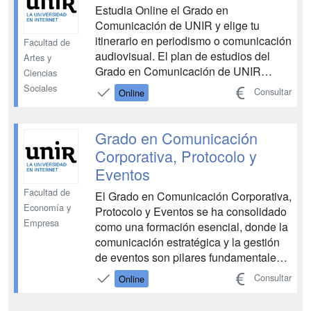
Estudia Online el Grado en
Comunicación de UNIR y elige tu
itinerario en periodismo o comunicación
Facultad de
audiovisual. El plan de estudios del
Artes y
Grado en Comunicación de UNIR
Ciencias
aborda todas sus perspectivas y sus
Sociales
Consultar
Online
contenidos se ajustan a la realidad
profesional del sector. A lo largo de la
formación estudiarás todas las materias
Grado en Comunicación
relacionadas con la comunica...
Corporativa, Protocolo y
Eventos
Facultad de
El Grado en Comunicación Corporativa,
Economía y
Protocolo y Eventos se ha consolidado
Empresa
como una formación esencial, donde la
comunicación estratégica y la gestión
de eventos son pilares fundamentales
para el éxito de cualquier organización.
Consultar
Online
En un mundo cada vez más digitalizado
y globalizado, las empresas e