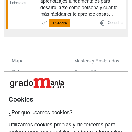
aprendizajes fundamentales para
Laborales
desarrollarse como persona y cuanto
más rápidamente aprende cosas
nuevas. La impartición del grado de
Consultar
El Vendrell
Educación Infantil se justifica por la
creciente demanda social y laboral de
profesionales con esta formación y por
la necesidad de adecua...
Mapa
Masters y Postgrados
Quienes somos
Cursos FP
Tarifas publicidad
Conferencias
Acceso Usuarios
Cursos de Formación
Cookies
Acceso Centros
Oposiciones
¿Por qué usamos cookies?
SÍGUENOS EN:
Contactar
Utilizamos cookies propias y de terceros para
mejorar nuestros servicios, elaborar información