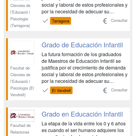
social y laboral de estos profesionales y
Ciències de
por la necesidad de adecuar su
l’Educació i
formación a las nuevas exigencias
Psicologia
Consultar
Tarragona
sociales. Por eso, el nuevo grado de
(Tarragona)
Maestro/a de Educación Infantil ofrece
a los futuros graduados las
Grado de Educación Infantil
competencias necesarias p...
La futura formación de los graduados
de Maestros de Educación Infantil se
justifica por el crecimiento de demanda
Facultat de
social y laboral de estos profesionales y
Ciències de
por la necesidad de adecuar su
l’Educació i
formación a las nuevas exigencias
Psicologia (El
Consultar
El Vendrell
sociales. Por eso, el nuevo grado de
Vendrell)
Maestro/a de Educación Infantil ofrece
a los futuros graduados las
Grado en Educación Infantil
competencias necesarias p...
La etapa de la vida entre los 0 y 6 años
Facultad de
es cuando el ser humano adquiere los
Relaciones