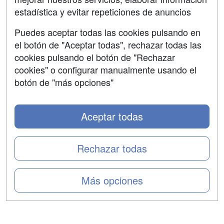
Confidencialidad
estadística y evitar repeticiones de anuncios
Aviso legal
Puedes aceptar todas las cookies pulsando en
Copyleft
el botón de "Aceptar todas", rechazar todas las
cookies pulsando el botón de "Rechazar
cookies" o configurar manualmente usando el
botón de "más opciones"
Grupo formazion:
Aceptar todas
Rechazar todas
Más opciones
Copyright 2000-2026 Formazion Web, S.L. - Calle
Fermín Caballero, 62 - 28034 Madrid Tel: 91 533 70 78